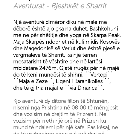
Aventurat - Bjeshkët e Sharrit
Një aventurë dimëror diku në male me
dëborë është ajo çka na duhet. Bashkohuni
me ne për shëtitje dhe yoga në Skarpa Peak.
Maja Skarpës ndodhet në kufi midis Kosovës
dhe Maqedonisë së Veriut dhe është pjesë e
vargmaleve të Sharrit, ka një terren
mesatarisht të vështire dhe në lartësi
mbidetare 2476m. Gjatë rrugës për në majë
do të keni mundësi të shihni, ``Vertopi``
``Maja e Zeze``, Liqeni i Karanikolles ``,
dhe të gjitha majat e ``via Dinarica``.
Kjo aventurë dy ditore fillon të Shtunën,
nisemi nga Prishtina në 08:00 të mëngjesit
dhe vozisim në drejtim të Prizrenit. Ne
vozisim për rreth një orë në Prizren ku
mund të ndalemi për një kafe. Pas kësaj, ne