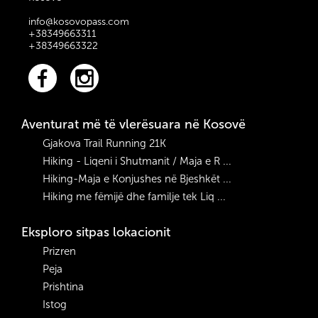
vargmaleve në Malet
e Rugovës.
info@kosovopass.com
+38349663311
+38349663322
Aventurat më të vlerësuara në Kosovë
Gjakova Trail Running 21K
Hiking - Liqeni i Shutmanit / Maja e R ...
Hiking-Maja e Konjushes në Bjeshkët ...
Hiking me fëmijë dhe familje tek Liq ...
Eksploro sitpas lokacionit
Prizren
Peja
Prishtina
Istog