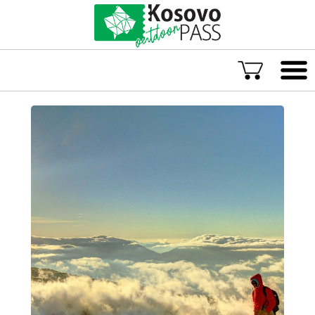
Gjuha
ENG
ALB
Eksploro Kosovën
Aventura të jashtëzakonshme
Eksperienca të paharrueshme
Akomodime rurale
Eksploro sitpas lokacionit
Aventurat më të vlerësuara në Kosovë