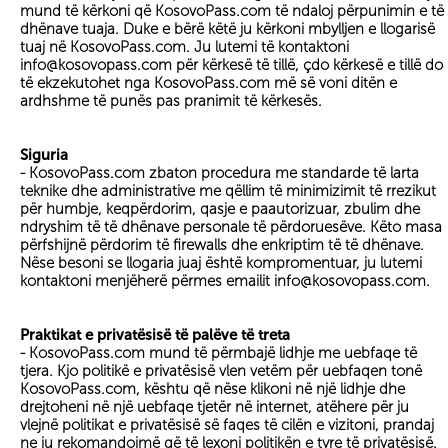
mund të kërkoni që KosovoPass.com të ndaloj përpunimin e të
dhënave tuaja. Duke e bërë këtë ju kërkoni mbylljen e llogarisë
tuaj në KosovoPass.com. Ju lutemi të kontaktoni
info@kosovopass.com për kërkesë të tillë, çdo kërkesë e tillë do
të ekzekutohet nga KosovoPass.com më së voni ditën e
ardhshme të punës pas pranimit të kërkesës.
Siguria
- KosovoPass.com zbaton procedura me standarde të larta
teknike dhe administrative me qëllim të minimizimit të rrezikut
për humbje, keqpërdorim, qasje e paautorizuar, zbulim dhe
ndryshim të të dhënave personale të përdoruesëve. Këto masa
përfshijnë përdorim të firewalls dhe enkriptim të të dhënave.
Nëse besoni se llogaria juaj është kompromentuar, ju lutemi
kontaktoni menjëherë përmes emailit info@kosovopass.com.
Praktikat e privatësisë të palëve të treta
- KosovoPass.com mund të përmbajë lidhje me uebfaqe të
tjera. Kjo politikë e privatësisë vlen vetëm për uebfaqen tonë
KosovoPass.com, kështu që nëse klikoni në një lidhje dhe
drejtoheni në një uebfaqe tjetër në internet, atëhere për ju
vlejnë politikat e privatësisë së faqes të cilën e vizitoni, prandaj
ne ju rekomandojmë që të lexoni politikën e tyre të privatësisë.