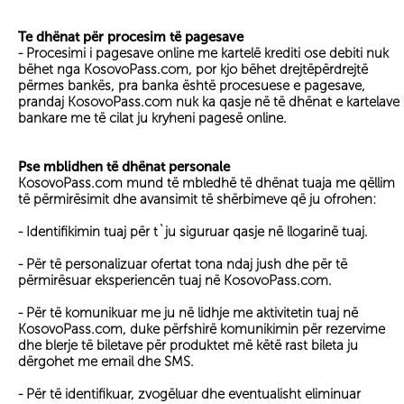
Te dhënat për procesim të pagesave
- Procesimi i pagesave online me kartelë krediti ose debiti nuk
bëhet nga KosovoPass.com, por kjo bëhet drejtëpërdrejtë
përmes bankës, pra banka është procesuese e pagesave,
prandaj KosovoPass.com nuk ka qasje në të dhënat e kartelave
bankare me të cilat ju kryheni pagesë online.
Pse mblidhen të dhënat personale
KosovoPass.com mund të mbledhë të dhënat tuaja me qëllim
të përmirësimit dhe avansimit të shërbimeve që ju ofrohen:
- Identifikimin tuaj për t`ju siguruar qasje në llogarinë tuaj.
- Për të personalizuar ofertat tona ndaj jush dhe për të
përmirësuar eksperiencën tuaj në KosovoPass.com.
- Për të komunikuar me ju në lidhje me aktivitetin tuaj në
KosovoPass.com, duke përfshirë komunikimin për rezervime
dhe blerje të biletave për produktet më këtë rast bileta ju
dërgohet me email dhe SMS.
- Për të identifikuar, zvogëluar dhe eventualisht eliminuar