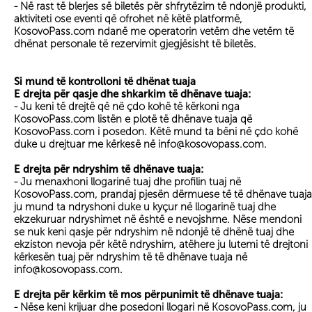
- Në rast të blerjes së biletës për shfrytëzim të ndonjë produkti,
aktiviteti ose eventi që ofrohet në këtë platformë,
KosovoPass.com ndanë me operatorin vetëm dhe vetëm të
dhënat personale të rezervimit gjegjësisht të biletës.
Si mund të kontrolloni të dhënat tuaja
E drejta për qasje dhe shkarkim të dhënave tuaja:
- Ju keni të drejtë që në çdo kohë të kërkoni nga
KosovoPass.com listën e plotë të dhënave tuaja që
KosovoPass.com i posedon. Këtë mund ta bëni në çdo kohë
duke u drejtuar me kërkesë në info@kosovopass.com.
E drejta për ndryshim të dhënave tuaja:
- Ju menaxhoni llogarinë tuaj dhe profilin tuaj në
KosovoPass.com, prandaj pjesën dërmuese të të dhënave tuaja
ju mund ta ndryshoni duke u kyçur në llogarinë tuaj dhe
ekzekuruar ndryshimet në është e nevojshme. Nëse mendoni
se nuk keni qasje për ndryshim në ndonjë të dhënë tuaj dhe
ekziston nevoja për këtë ndryshim, atëhere ju lutemi të drejtoni
kërkesën tuaj për ndryshim të të dhënave tuaja në
info@kosovopass.com.
E drejta për kërkim të mos përpunimit të dhënave tuaja:
- Nëse keni krijuar dhe posedoni llogari në KosovoPass.com, ju