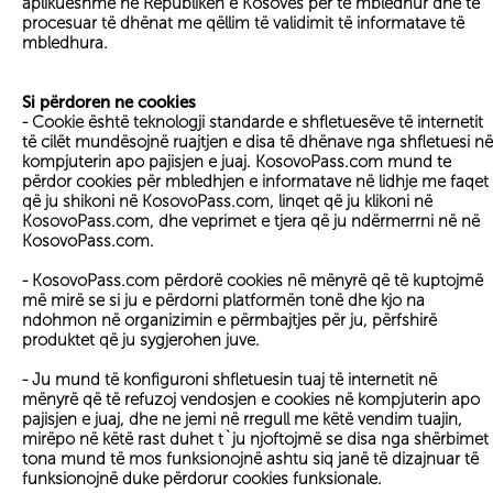
aplikueshme në Republikën e Kosovës për të mbledhur dhe të
procesuar të dhënat me qëllim të validimit të informatave të
mbledhura.
Si përdoren ne cookies
- Cookie është teknologji standarde e shfletuesëve të internetit
të cilët mundësojnë ruajtjen e disa të dhënave nga shfletuesi në
kompjuterin apo pajisjen e juaj. KosovoPass.com mund te
përdor cookies për mbledhjen e informatave në lidhje me faqet
që ju shikoni në KosovoPass.com, linqet që ju klikoni në
KosovoPass.com, dhe veprimet e tjera që ju ndërmerrni në në
KosovoPass.com.
- KosovoPass.com përdorë cookies në mënyrë që të kuptojmë
më mirë se si ju e përdorni platformën tonë dhe kjo na
ndohmon në organizimin e përmbajtjes për ju, përfshirë
produktet që ju sygjerohen juve.
- Ju mund të konfiguroni shfletuesin tuaj të internetit në
mënyrë që të refuzoj vendosjen e cookies në kompjuterin apo
pajisjen e juaj, dhe ne jemi në rregull me këtë vendim tuajin,
mirëpo në këtë rast duhet t`ju njoftojmë se disa nga shërbimet
tona mund të mos funksionojnë ashtu siq janë të dizajnuar të
funksionojnë duke përdorur cookies funksionale.