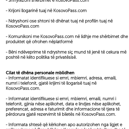
- Shfrytëzoni shërbimet e KosovoPass.com
- Krijoni llogarinë tuaj në KosovoPass.com
- Ndryshoni ose shtoni të dhënat tuaj në profilin tuaj në
KosovoPass.com
- Komunikoni me KosovoPass.com në lidhje me shërbimet dhe
produktet që ofrohen nëplatformë
- Bëni ndëveprime të ndryshme siç mund të jenë të cekura më
poshtë në këto politika të privatësisë.
Cilat të dhëna personale mblidhen
- Informatat identifikuese si emri, mbiemri, adresa, emaili,
numri i telefonit, gjatë krijimi të llogarisë tuaj në
KosovoPass.com.
- Informatat identifikuese si emri, mbiemri, emaili, numri i
telefonit, gjinia nëse aplikohet, data e lindjes nëse aplikohet,
preferencat, adresa e faturimit dhe informacione të tjera të
përdorura gjatë rezervimit të biletës në KosovoPass.com.
- Informata shtesë që kërkohen apo autorizohen nga ligjet e