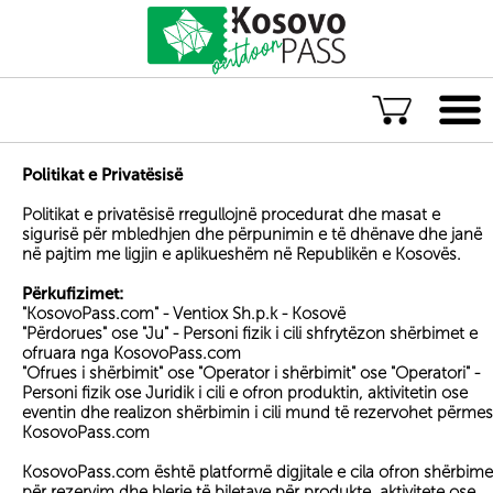
Gjuha
Politikat e Privatësisë
ENG
Politikat e privatësisë rregullojnë procedurat dhe masat e
sigurisë për mbledhjen dhe përpunimin e të dhënave dhe janë
ALB
në pajtim me ligjin e aplikueshëm në Republikën e Kosovës.
Eksploro Kosovën
Përkufizimet:
"KosovoPass.com" - Ventiox Sh.p.k - Kosovë
Aventura të jashtëzakonshme
"Përdorues" ose "Ju" - Personi fizik i cili shfrytëzon shërbimet e
ofruara nga KosovoPass.com
Eksperienca të paharrueshme
"Ofrues i shërbimit" ose "Operator i shërbimit" ose "Operatori" -
Akomodime rurale
Personi fizik ose Juridik i cili e ofron produktin, aktivitetin ose
eventin dhe realizon shërbimin i cili mund të rezervohet përmes
Eksploro sitpas lokacionit
KosovoPass.com
Aventurat më të vlerësuara në Kosovë
KosovoPass.com është platformë digjitale e cila ofron shërbime
për rezervim dhe blerje të biletave për produkte, aktivitete ose