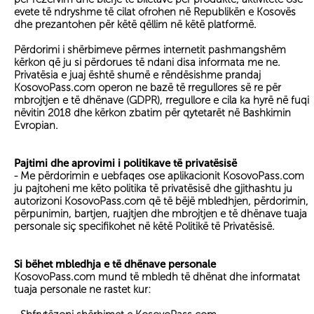
Zip Line
evete të ndryshme të cilat ofrohen në Republikën e Kosovës
dhe prezantohen për këtë qëllim në këtë platformë.
Gjakova Trail Running 21K
Bjeshket e Nemuna- Maja e Hasa ...
Përdorimi i shërbimeve përmes internetit pashmangshëm
kërkon që ju si përdorues të ndani disa informata me ne.
Downhill Bike Trail 04
Privatësia e juaj është shumë e rëndësishme prandaj
KosovoPass.com operon ne bazë të rregullores së re për
Eksploro sipas qytetit
mbrojtjen e të dhënave (GDPR), rregullore e cila ka hyrë në fuqi
nëvitin 2018 dhe kërkon zbatim për qytetarët në Bashkimin
Prizren
Evropian.
Peja
Prishtina
Pajtimi dhe aprovimi i politikave të privatësisë
- Me përdorimin e uebfaqes ose aplikacionit KosovoPass.com
Istog
ju pajtoheni me këto politika të privatësisë dhe gjithashtu ju
Bjeshkët e Sharrit
autorizoni KosovoPass.com që të bëjë mbledhjen, përdorimin,
përpunimin, bartjen, ruajtjen dhe mbrojtjen e të dhënave tuaja
Deçan
personale siç specifikohet në këtë Politikë të Privatësisë.
Llogaria juaj
Si bëhet mbledhja e të dhënave personale
Kyçuni në llogarinë tuaj
KosovoPass.com mund të mbledh të dhënat dhe informatat
tuaja personale ne rastet kur:
Krijoni llogarinë tuaj tani