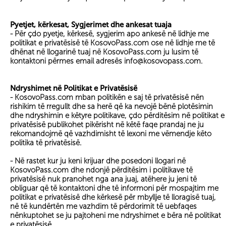
Pyetjet, kërkesat, Sygjerimet dhe ankesat tuaja
- Për çdo pyetje, kërkesë, sygjerim apo ankesë në lidhje me
politikat e privatësisë të KosovoPass.com ose në lidhje me të
dhënat në llogarinë tuaj në KosovoPass.com ju lusim të
kontaktoni përmes email adresës info@kosovopass.com.
Ndryshimet në Politikat e Privatësisë
- KosovoPass.com mban politikën e saj të privatësisë nën
rishikim të rregullt dhe sa herë që ka nevojë bënë plotësimin
dhe ndryshimin e këtyre politikave, çdo përditësim në politikat e
privatësisë publikohet pikërisht në këtë faqe prandaj ne ju
rekomandojmë që vazhdimisht të lexoni me vëmendje këto
politika të privatësisë.
- Në rastet kur ju keni krijuar dhe posedoni llogari në
KosovoPass.com dhe ndonjë përditësim i politikave të
privatësisë nuk pranohet nga ana juaj, atëhere ju jeni të
obliguar që të kontaktoni dhe të informoni për mospajtim me
politikat e privatësisë dhe kërkesë për mbyllje të lloragisë tuaj,
në të kundërtën me vazhdim të përdorimit të uebfaqes
nënkuptohet se ju pajtoheni me ndryshimet e bëra në politikat
e privatësisë.