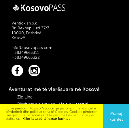
Ventiox sh.p.k
Rr. Rexhep Luci 37/7
10000, Prishtinë
Kosovë
info@kosovopass.com
+38349663311
+38349663322
Aventurat më të vlerësuara në Kosovë
Zip Line
Bjeshket e Nemuna- Maja e Hasanit!
Duke përdorur KosovoPass.com ju pajtoheni me kushtet e
Downhill Bike Trail 04
përdorimit dhe politikat tona të Cookies. Cookies përdoren
Pranoj
me qëllim të personalizimit të përmbajtjes për ju dhe për
Gjakova Trail Running 21K
statistika.
Kliko këtu pë të lexuar kushtet
kushtet