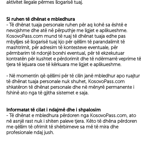
aktivitet ilegale përmes llogarisë tuaj.
Si ruhen të dhënat e mbledhura
- Të dhënat tuaja personale ruhen për aq kohë sa është e
nevojshme dhe atë në përputhje me ligjet e aplikueshme.
KosovoPass.com mund të ruaj të dhënat tuaja edhe pas
mbylljes së llogarisë tuaj kjo për qëllim të parandalimit të
mashtrimit, për adresim të kontesteve eventuale, për
përmbarim të ndonjë borxhi eventual, për të ekzekutuar
kontratën për kushtet e përdorimit dhe të ndërmarrë veprime të
tjera të lejuara ose të kërkuara me ligjet e aplikueshme.
- Në momentin që qëllimi për të cilin janë mbledhur apo ruajtur
të dhënat tuaja personale nuk shuhet, KosovoPass.com
shkatëron të dhënat personale dhe në mënyrë permanente i
fshinë ato nga të gjitha sistemet e saja.
Informatat të cilat i ndajmë dhe i shpalosim
- Të dhënat e mbledhura përdoren nga KosovoPass.com, ato
në asnjë rast nuk i shiten paleve tjera. Këto të dhëna përdoren
me qëllim të ofrimit të shërbimeve sa më të mira dhe
profesionale ndaj jush.