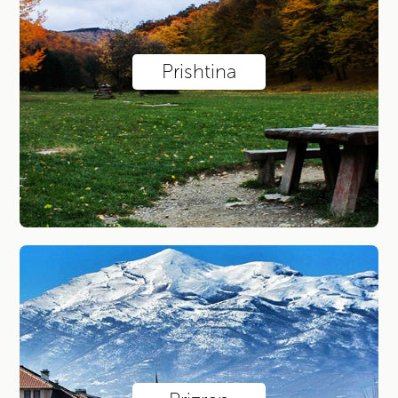
Fluturime dyshe me Paragllajd ...
Hiking - Liqeni i Jazhincës 1 ...
Maja e Oshlakut / Sharr
Prishtina
Vrapimi i nëntorit
Eksploro sipas qytetit
Prizren
Peja
Prishtina
Istog
Bjeshkët e Sharrit
Deçan
Llogaria juaj
Kyçuni në llogarinë tuaj
Krijoni llogarinë tuaj tani