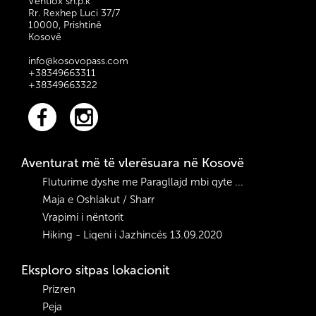
Ventiox sh.p.k
Rr. Rexhep Luci 37/7
10000, Prishtinë
Kosovë
info@kosovopass.com
+38349663311
+38349663322
Aventurat më të vlerësuara në Kosovë
Fluturime dyshe me Paragllajd mbi qyte ...
Maja e Oshlakut / Sharr
Vrapimi i nëntorit
Hiking - Liqeni i Jazhincës 13.09.2020
Eksploro sitpas lokacionit
Prizren
Peja