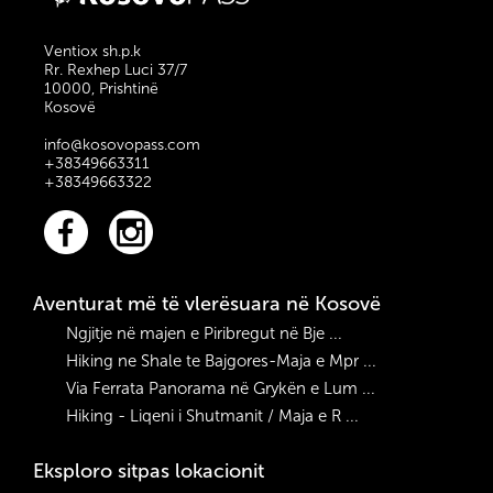
Ngjitje në majen e Piribregut ...
Hiking - Liqeni i Shutmanit / ...
Ventiox sh.p.k
Rr. Rexhep Luci 37/7
Hiking ne Shale te Bajgores-Ma ...
10000, Prishtinë
Via Ferrata Panorama në Gryk� ...
Kosovë
info@kosovopass.com
Eksploro sipas qytetit
+38349663311
+38349663322
Prizren
Peja
Prishtina
Istog
Aventurat më të vlerësuara në Kosovë
Bjeshkët e Sharrit
Ngjitje në majen e Piribregut në Bje ...
Deçan
Hiking ne Shale te Bajgores-Maja e Mpr ...
Via Ferrata Panorama në Grykën e Lum ...
Llogaria juaj
Hiking - Liqeni i Shutmanit / Maja e R ...
Kyçuni në llogarinë tuaj
Krijoni llogarinë tuaj tani
Eksploro sitpas lokacionit