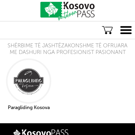
SHËRBIME TË JASHTËZAKONSHME TË OFRUARA
Gjuha
ME DASHURI NGA PROFESIONIST PASIONANT
ENG
ALB
Eksploro Kosovën
Aventura të jashtëzakonshme
Eksperienca të paharrueshme
Akomodime rurale
Paragliding Kosova
Eksploro sitpas lokacionit
Aventurat më të vlerësuara në Kosovë