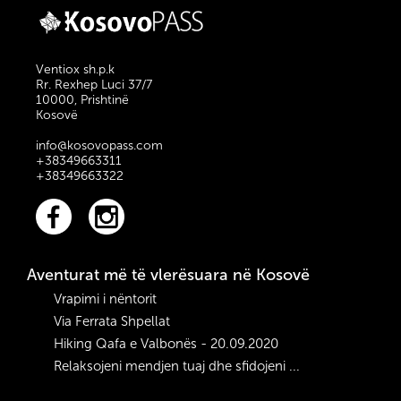
Junikut që u zbulua
vetëm në vitin 2007!
Kaloni pjesën tjetër të
Ventiox sh.p.k
ditës përmes një
Rr. Rexhep Luci 37/7
kanioni të egër dhe
10000, Prishtinë
Kosovë
të ngushtë dhe
shijoni drekën tuaj në
info@kosovopass.com
një vend të bukur.
+38349663311
Nëse kemi akoma
+38349663322
pak kohë dhe energji,
do të drejtohemi në
një vend shumë të
vështirë të arritjes,
Aventurat më të vlerësuara në Kosovë
për një pasdite
pushimi dhe noti në
Vrapimi i nëntorit
syrin blu të Junikut!
Via Ferrata Shpellat
Hiking Qafa e Valbonës - 20.09.2020
Relaksojeni mendjen tuaj dhe sfidojeni ...