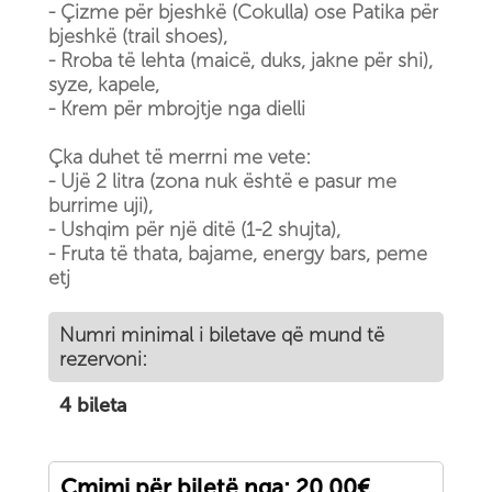
- Çizme për bjeshkë (Cokulla) ose Patika për
bjeshkë (trail shoes),
- Rroba të lehta (maicë, duks, jakne për shi),
syze, kapele,
- Krem për mbrojtje nga dielli
Çka duhet të merrni me vete:
- Ujë 2 litra (zona nuk është e pasur me
burrime uji),
- Ushqim për një ditë (1-2 shujta),
- Fruta të thata, bajame, energy bars, peme
etj
Numri minimal i biletave që mund të
rezervoni:
4 bileta
Çmimi për biletë nga: 20.00€