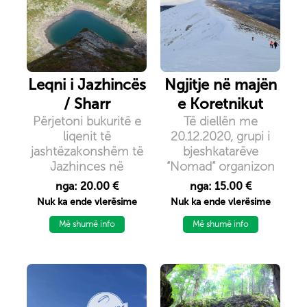
Leqni i Jazhincës
Ngjitje në majën
/ Sharr
e Koretnikut
Përjetoni bukuritë e
Të diellën me
liqenit të
20.12.2020, grupi i
jashtëzakonshëm të
bjeshkatarëve
Jazhinces në
“Nomad” organizon
Bjeshkët e Sharrit.
hiking në Majën e
nga: 20.00 €
nga: 15.00 €
Koretnikut,
Nuk ka ende vlerësime
Nuk ka ende vlerësime
2395m/lmd, maje kjo
Më shumë info
e cila ndodhet në
Më shumë info
anën jug perndimore
të Kosovës, medis
qyteteve të Kukësit
dhe Prizrenit.