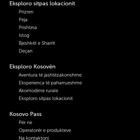
Eksploro sitpas lokacionit
Prizren
Peja
Prishtina
Istog
Bjeshkët e Sharrit
Deçan
Eksploro Kosovën
Aventura të jashtëzakonshme
Eksperienca të paharrueshme
Akomodime rurale
Eksploro sitpas lokacionit
Kosovo Pass
Për ne
Operatorër e produkteve
Na kontaktoni