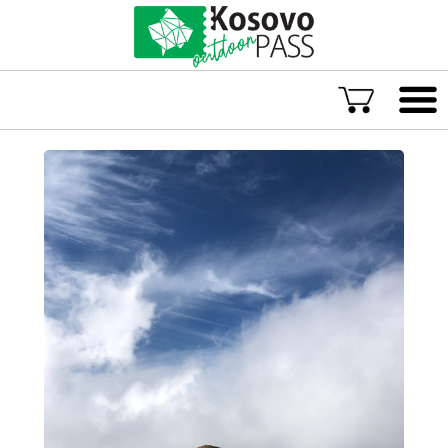
Gjuha
ENG
ALB
Eksploro Kosovën
Aventura të jashtëzakonshme
Eksperienca të paharrueshme
Akomodime rurale
Eksploro sitpas lokacionit
Aventurat më të vlerësuara në Kosovë