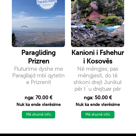
Paragliding
Kanioni i Fshehur
Prizren
i Kosovës
Fluturime dyshe me
Në mëngjes, pas
Paragllajd mbi qytetin
mëngjesit, do të
e Prizrenit
shkoni drejt Junikut
për t`u drejtuar për
në kanionin e
nga: 70.00 €
nga: 50.00 €
fshehur në rrugët e
Nuk ka ende vlerësime
Nuk ka ende vlerësime
mallkuara dhe për të
Më shumë info
filluar ecjen tuaj. Një
Më shumë info
rrugë sfiduese ju çon
nëpër pyje dhe
poshtë Kanionit të