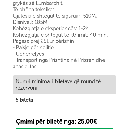
grykës së Lumbardhit.
Të dhëna teknike:
Gjatësia e shtegut të siguruar: 510M.
Disniveli: 185M.
Kohëzgjatja e eksperiencës: 1-2h.
Kohëzgjatja e shtegut të kthimit: 40 min.
Pagesa prej 25Eur përfshin:
- Paisje për ngjitje
- Udhërrëfyes
- Transport nga Prishtina në Prizren dhe
anasjelltas.
Numri minimal i biletave që mund të
rezervoni:
5 bileta
Çmimi për biletë nga: 25.00€