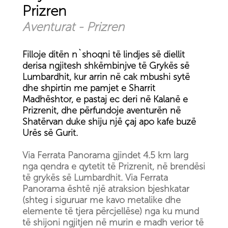
Prizren
Aventurat - Prizren
Filloje ditën n`shoqni të lindjes së diellit
derisa ngjitesh shkëmbinjve të Grykës së
Lumbardhit, kur arrin në cak mbushi sytë
dhe shpirtin me pamjet e Sharrit
Madhështor, e pastaj ec deri në Kalanë e
Prizrenit, dhe përfundoje aventurën në
Shatërvan duke shiju një çaj apo kafe buzë
Urës së Gurit.
Via Ferrata Panorama gjindet 4.5 km larg
nga qendra e qytetit të Prizrenit, në brendësi
të grykës së Lumbardhit. Via Ferrata
Panorama është një atraksion bjeshkatar
(shteg i siguruar me kavo metalike dhe
elemente të tjera përcjellëse) nga ku mund
të shijoni ngjitjen në murin e madh verior të