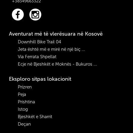
Nëse kemi akoma
+38349663322
pak kohë dhe energji,
do të drejtohemi në
një vend shumë të
vështirë të arritjes,
Aventurat më të vlerësuara në Kosovë
për një pasdite
pushimi dhe noti në
Downhill Bike Trail 04
syrin blu të Junikut!
Jeta është më e mirë në një biç ...
Via Ferrata Shpellat
Ecje në Bjeshkët e Moknës - Bukuros ...
Eksploro sitpas lokacionit
Prizren
Peja
Prishtina
Istog
Bjeshkët e Sharrit
Deçan