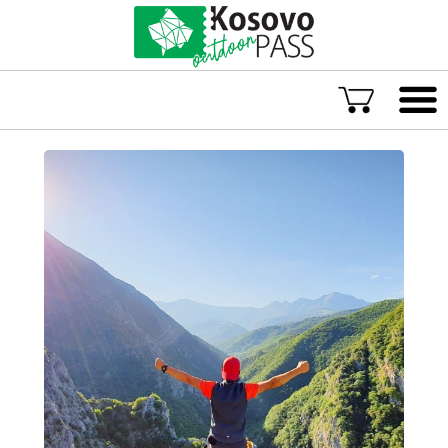
Gjuha
ENG
ALB
Eksploro Kosovën
Aventura të jashtëzakonshme
Eksperienca të paharrueshme
Akomodime rurale
Eksploro sitpas lokacionit
Aventurat më të vlerësuara në Kosovë