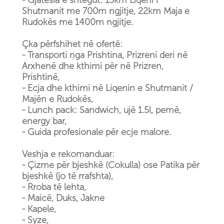
- Gjatësia e shtegut: 13km Liqeni i
Shutmanit me 700m ngjitje, 22km Maja e
Rudokës me 1400m ngjitje.
Çka përfshihet në ofertë:
- Transporti nga Prishtina, Prizreni deri në
Arxhenë dhe kthimi për në Prizren,
Prishtinë,
- Ecja dhe kthimi në Liqenin e Shutmanit /
Majën e Rudokës,
- Lunch pack: Sandwich, ujë 1.5l, pemë,
energy bar,
- Guida profesionale për ecje malore.
Veshja e rekomanduar:
- Çizme për bjeshkë (Cokulla) ose Patika për
bjeshkë (jo të rrafshta),
- Rroba të lehta,
- Maicë, Duks, Jakne
- Kapele,
- Syze,