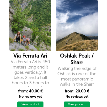
Via Ferrata Ari
Oshlak Peak /
Via Ferrata Ari is 450
Sharr
meters long and it
Walking the ridge of
goes vertically. It
Oshlak is one of the
takes 2 and a half
most panoramic
hours to 3 hours to
walks in the Sharr
complete. It is
mountains
from: 40.00 €
from: 20.00 €
considered as
No reviews yet
No reviews yet
``easy`` and it
doesn`t require a
View product
View product