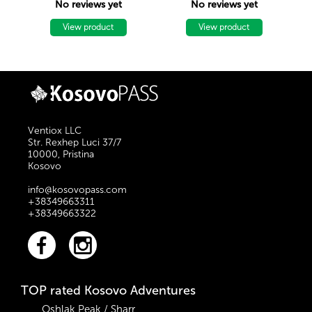
Bjeshkët e Sharrit.
No reviews yet
No reviews yet
length of 70m is
located in the
View product
View product
mountains of Istog -
Bajshe, 14km from
the city of Istog. It
takes 30 minutes to 1
hour to visit inside.
Ventiox LLC
Str. Rexhep Luci 37/7
10000, Pristina
Kosovo
info@kosovopass.com
+38349663311
+38349663322
TOP rated Kosovo Adventures
Oshlak Peak / Sharr