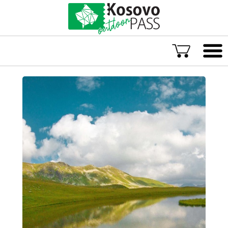
Language
ENG
ALB
Explore Kosovo
Great Adventures
Popular Experiences
Rural accommodations
Explore by location
TOP rated Kosovo Adventures