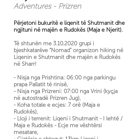
Adventures - Prizren
Përjetoni bukuritë e liqenit të Shutmanit dhe
ngjituni në majën e Rudokës (Maja e Njerit).
Të shtunën me 3.10.2020 grupi i
bjeshkatarëve “Nomad” organizon hiking në
Liqenin e Shutmanit dhe majën e Rudokës
në Sharr!
- Nisja nga Prishtina: 06:00 nga parkingu
prapa Pallatit të rinisë,
- Nisja nga Prizreni: 07:00 nga Vrini (kyçja
në autostradë Prizren Jug),
- Koha totale e ecjes: 7 orë (Maja e
Rudokës),
- Lloji i terrenit: Liqeni i Shutmanit - I lehtë /
Maja e Rudokës - Ecje me vështërsi
mesatare,