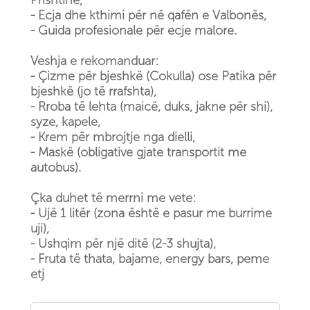
Prishtinë,
- Ecja dhe kthimi për në qafën e Valbonës,
- Guida profesionale për ecje malore.
Veshja e rekomanduar:
- Çizme për bjeshkë (Cokulla) ose Patika për
bjeshkë (jo të rrafshta),
- Rroba të lehta (maicë, duks, jakne për shi),
syze, kapele,
- Krem për mbrojtje nga dielli,
- Maskë (obligative gjate transportit me
autobus).
Çka duhet të merrni me vete:
- Ujë 1 litër (zona është e pasur me burrime
uji),
- Ushqim për një ditë (2-3 shujta),
- Fruta të thata, bajame, energy bars, peme
etj