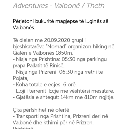
Adventures - Valbonë / Theth
Përjetoni bukuritë magjepse të luginës së
Valbonës.
Të dielen me 20.09.2020 grupi i
bjeshkatarëve “Nomad” organizon hiking në
Qafën e Valbonës 1850m.
- Nisja nga Prishtina: 05:30 nga parkingu
prapa Pallatit të Rinisë,
- Nisja nga Prizreni: 06:30 nga rrethi te
Pojata,
- Koha totale e ecjes: 6 orë,
- Lloji i terrenit: Ecje me vështërsi mesatare,
- Gjatësia e shtegut: 14km me 810m ngjitje.
Çka përfshihet në ofertë:
- Transporti nga Prishtina, Prizreni deri në
Valbonë dhe kthimi për në Prizren,