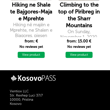
Hiking ne Shale
Climbing to the
te Bajgores-Maja
top of Piribreg in
e Mprehte
the Sharr
Hiking në majën e
Mountains
Mprehte, ne Shalen e
On Sunday,
Bjagores, pjesen
November 1, 2020,
veriore te vendit
from: €
from: 15.00 €
the group of
No reviews yet
No reviews yet
mountaineers
``Nomad``
View product
View product
organizes hiking in
Piribreg Peak, 2524m
above sea level.
Ventiox LLC
Str. Rexhep Luci 37/7
10000, Pristina
Kosovo