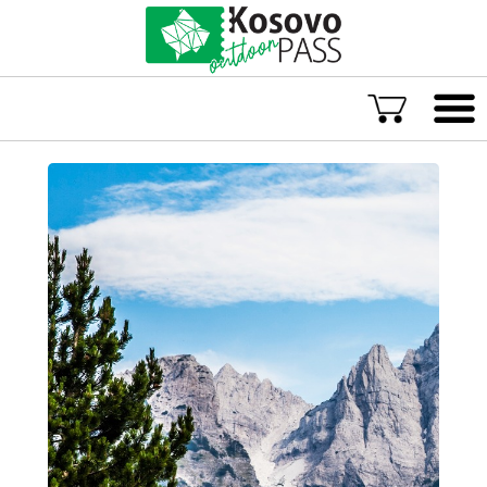
Language
ENG
ALB
Explore Kosovo
Great Adventures
Popular Experiences
Rural accommodations
Explore by location
TOP rated Kosovo Adventures