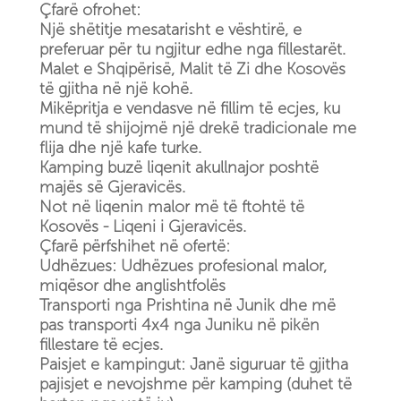
Çfarë ofrohet:
Një shëtitje mesatarisht e vështirë, e
preferuar për tu ngjitur edhe nga fillestarët.
Malet e Shqipërisë, Malit të Zi dhe Kosovës
të gjitha në një kohë.
Mikëpritja e vendasve në fillim të ecjes, ku
mund të shijojmë një drekë tradicionale me
flija dhe një kafe turke.
Kamping buzë liqenit akullnajor poshtë
majës së Gjeravicës.
Not në liqenin malor më të ftohtë të
Kosovës - Liqeni i Gjeravicës.
Çfarë përfshihet në ofertë:
Udhëzues: Udhëzues profesional malor,
miqësor dhe anglishtfolës
Transporti nga Prishtina në Junik dhe më
pas transporti 4x4 nga Juniku në pikën
fillestare të ecjes.
Paisjet e kampingut: Janë siguruar të gjitha
pajisjet e nevojshme për kamping (duhet të