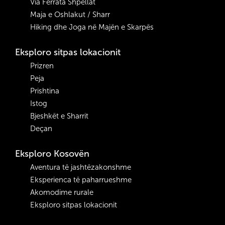
Via Ferrata Shpellat
Maja e Oshlakut / Sharr
Hiking dhe Joga në Majën e Skarpës
Eksploro sitpas lokacionit
Prizren
Peja
Prishtina
Istog
Bjeshkët e Sharrit
Deçan
Eksploro Kosovën
Aventura të jashtëzakonshme
Eksperienca të paharrueshme
Akomodime rurale
Eksploro sitpas lokacionit