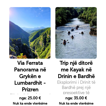
të Kosovës, medis
qyteteve të Kukësit
dhe Prizrenit.
Via Ferrata
Trip një ditorë
Panorama në
me Kayak në
Grykën e
Drinin e Bardhë
Lumbardhit -
Eksplorimi i Drinit të
Bardhë prej një
Prizren
prespektive të
Filloje ditën n`shoqni
veçnatë është parajsë
nga: 25.00 €
nga: 35.00 €
të lindjes së diellit
e vërtetë për
Nuk ka ende vlerësime
Nuk ka ende vlerësime