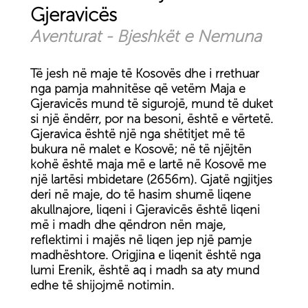
Gjeravicës
Aventurat - Bjeshkët e Nemuna
Të jesh në maje të Kosovës dhe i rrethuar
nga pamja mahnitëse që vetëm Maja e
Gjeravicës mund të sigurojë, mund të duket
si një ëndërr, por na besoni, është e vërtetë.
Gjeravica është një nga shëtitjet më të
bukura në malet e Kosovë; në të njëjtën
kohë është maja më e lartë në Kosovë me
një lartësi mbidetare (2656m). Gjatë ngjitjes
deri në maje, do të hasim shumë liqene
akullnajore, liqeni i Gjeravicës është liqeni
më i madh dhe qëndron nën maje,
reflektimi i majës në liqen jep një pamje
madhështore. Origjina e liqenit është nga
lumi Erenik, është aq i madh sa aty mund
edhe të shijojmë notimin.