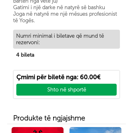
barten nga vetë ju)
Gatimi i një darke në natyrë së bashku
Joga në natyrë me një mësues profesionist
të Yogës.
Numri minimal i biletave që mund të
rezervoni:
4 bileta
Çmimi për biletë nga: 60.00€
Shto në shportë
Produkte të ngjajshme