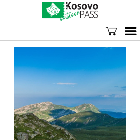
Gjuha
ENG
ALB
Eksploro Kosovën
Aventura të jashtëzakonshme
Eksperienca të paharrueshme
Akomodime rurale
Eksploro sitpas lokacionit
Aventurat më të vlerësuara në Kosovë