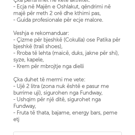
Çka përfshihet në këtë aktivitet:
- Ecja në Majën e Oshlakut, qëndrimi në
majë për rreth 2 orë dhe kthimi pas,
- Guida profesionale për ecje malore.
Veshja e rekomanduar:
- Çizme për bjeshkë (Cokulla) ose Patika për
bjeshkë (trail shoes),
- Rroba të lehta (maicë, duks, jakne për shi),
syze, kapele,
- Krem për mbrojtje nga dielli
Çka duhet të merrni me vete:
- Ujë 2 litra (zona nuk është e pasur me
burrime uji), sigurohen nga Fundway,
- Ushqim për një ditë, sigurohet nga
Fundway,
- Fruta të thata, bajame, energy bars, peme
etj