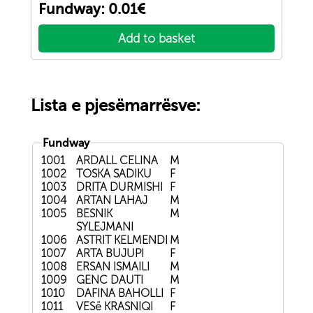
Fundway: 0.01€
Add to basket
Lista e pjesëmarrësve:
Fundway
1001
ARDALL CELINA
M
1002
TOSKA SADIKU
F
1003
DRITA DURMISHI
F
1004
ARTAN LAHAJ
M
1005
BESNIK
M
SYLEJMANI
1006
ASTRIT KELMENDI
M
1007
ARTA BUJUPI
F
1008
ERSAN ISMAILI
M
1009
GENC DAUTI
M
1010
DAFINA BAHOLLI
F
1011
VESë KRASNIQI
F