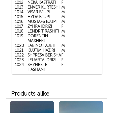
1012
NEKA KASTRATI
F
1013
ENVER KURTESHI
M
1014
VISAR EJUPI
M
1015
HYDë EJUPI
M
1016
MUSTAFë EJUPI
M
1017
ZYHRA IDRIZI
F
1018
LENDRIT RASHITI
M
1019
DORENTIN
M
MAXHERI
1020
LABINOT AJETI
M
1021
KUJTIM HAZIRI
M
1022
SHPRESA BERISHA
F
1023
LEUARTA IDRIZI
F
1024
SHYHRETE
F
HASHANI
Products alike