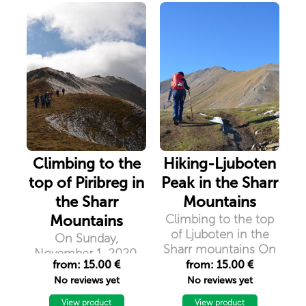
Macedonia is with an
altitude of 2’476
m.On the way to the
peak you will be able
to see, “Vertopi” “Maja
e Zeze”, Liqeni i
Karanikolles”, all
peaks of “via Dinarica
trail”.
Climbing to the
Hiking-Ljuboten
top of Piribreg in
Peak in the Sharr
the Sharr
Mountains
Mountains
Climbing to the top
of Ljuboten in the
On Sunday,
Sharr mountains On
November 1, 2020,
Saturday, 28.11.2020
from: 15.00 €
from: 15.00 €
the group of
in honor of the
No reviews yet
No reviews yet
mountaineers
national flag day, the
``Nomad``
View product
View product