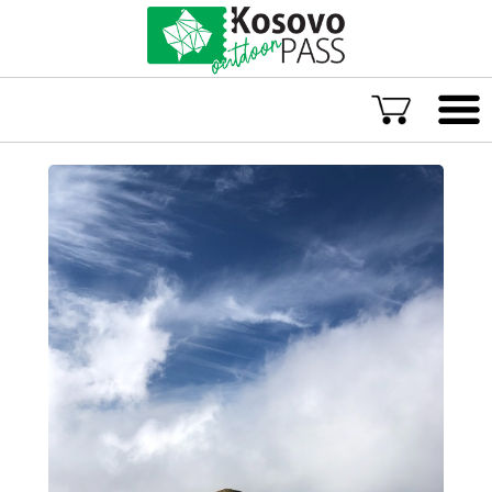
Language
ENG
ALB
Explore Kosovo
Great Adventures
Popular Experiences
Rural accommodations
Explore by location
TOP rated Kosovo Adventures