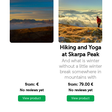
Hiking and Yoga
at Skarpa Peak
And what is winter
without a little winter
break somewhere in
mountains with
snow? Join us for
from: €
from: 79.00 €
hiking and yoga at
No reviews yet
No reviews yet
Skarpa Peak. Skarpa
View product
Peak is located on
View product
the border between
Kosovo and North