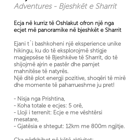
Adventures - Bjeshkët e Sharrit
Ecja në kurriz të Oshlakut ofron një nga
ecjet më panoramike në bjeshkët e Sharrit
Ejani t`i bashkoheni një eksperience unike
hikingu, ku do të eksplorojmë shtigje
magjepsëse të Bjeshkëve të Sharrit, do të
shijojmë ajrin e pastër dhe pamjet
mahnitëse të natyrës.
Një ditë plot energji pozitive, shoqëri të mirë
dhe momente të paharrueshme ju pret!
- Nisja nga Prishtina,
- Koha totale e ecjes: 5 orë,
- Lloji i terrenit: Ecje e me vështërsi
mesatare,
- Gjatësia e shtegut: 12km me 800m ngjitje.