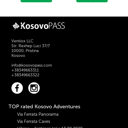
group of
organizes hiking in
mountaineers
Piribreg Peak, 2524m
``Nomad``
above sea level.
organizes hiking in
Ljuboten Peak,
2498m / lmd, a peak
which is located in
Ventiox LLC
the Sharr Mountains.
Str. Rexhep Luci 37/7
10000, Pristina
Kosovo
info@kosovopass.com
+38349663311
+38349663322
TOP rated Kosovo Adventures
Via Ferrata Panorama
Via Ferrata Caves